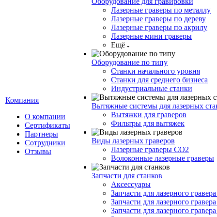
Оборудование для гравировки
Лазерные граверы по металлу
Лазерные граверы по дереву
Лазерные граверы по акрилу
Лазерные мини граверы
Ещё
Оборудование по типу
Cтанки начального уровня
Станки для среднего бизнеса
Индустриальные станки
Компания
Вытяжные системы для лазерных ста
Вытяжки для граверов
О компании
Фильтры для вытяжек
Сертификаты
Партнеры
Виды лазерных граверов
Сотрудники
Лазерные граверы СО2
Отзывы
Волоконные лазерные граверы
Запчасти для станков
Аксессуары
Запчасти для лазерного гравера 
Запчасти для лазерного гравера
Запчасти для лазерного гравера 