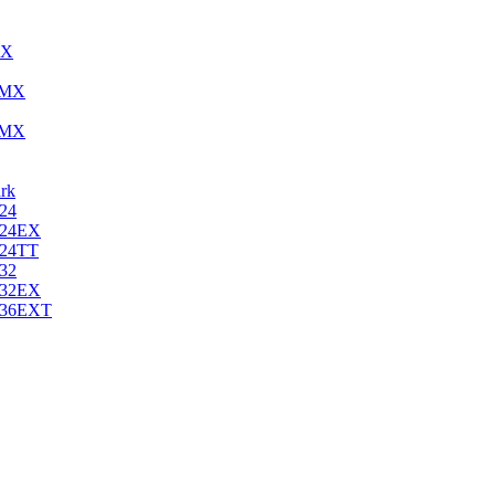
MX
18MX
24MX
rk
 24
d 24EX
 24TT
 32
d 32EX
d 36EXT