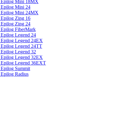
 Epilog Mini 18MX
Epilog Mini 24
 Epilog Mini 24MX
Epilog Zing 16
Epilog Zing 24
 Epilog FiberMark
 Epilog Legend 24
 Epilog Legend 24EX
 Epilog Legend 24TT
 Epilog Legend 32
 Epilog Legend 32EX
а Epilog Legend 36EXT
 Epilog Summit
 Epilog Radius