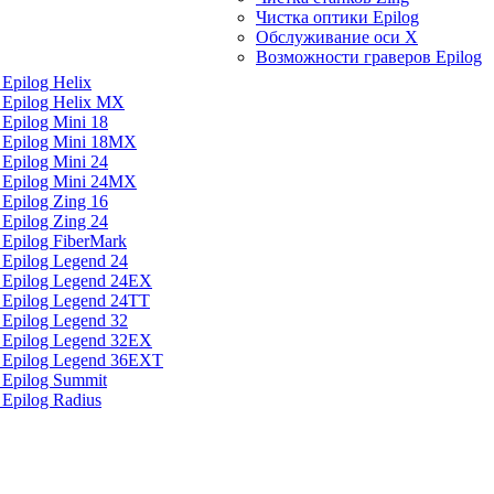
Чистка оптики Epilog
Обслуживание оси X
Возможности граверов Epilog
Epilog Helix
 Epilog Helix MX
Epilog Mini 18
 Epilog Mini 18MX
Epilog Mini 24
 Epilog Mini 24MX
Epilog Zing 16
Epilog Zing 24
 Epilog FiberMark
 Epilog Legend 24
 Epilog Legend 24EX
 Epilog Legend 24TT
 Epilog Legend 32
 Epilog Legend 32EX
а Epilog Legend 36EXT
 Epilog Summit
 Epilog Radius