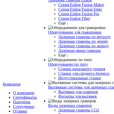
Лазерные граверы Epilog
Серия Epilog Fusion Maker
Серия Epilog Fusion Edge
Серия Epilog Fusion Pro
Серия Epilog Fiber
Ещё
Оборудование для гравировки
Лазерные граверы по металлу
Лазерные граверы по дереву
Лазерные граверы по акрилу
Лазерные мини граверы
Ещё
Оборудование по типу
Cтанки начального уровня
Станки для среднего бизнеса
Индустриальные станки
Компания
Вытяжные системы для лазерных ста
Вытяжки для граверов
О компании
Фильтры для вытяжек
Сертификаты
Партнеры
Виды лазерных граверов
Сотрудники
Лазерные граверы СО2
Отзывы