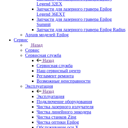
Legend 32EX
Запчасти для лазерного гравера Epilog
Legend 36EXT
Запчасти для лазерного гравера Epilog
Summit
Запчасти для лазерного гравера Epilog Radius
Архив моделей Epilog
Сервис
Назад
Сервис
Сервисная служба
Назад
Сервисная служба
Наш сервисный центр
Регламент ремонта
Возможные неисправности
Эксплуатация
Назад
Эксплуатация
Подключение оборудования
Чистка лазерного излучателя
Чистка линейного энкодера
Чистка станков Zing
Чистка оптики Epilog
Обслуживание оси X