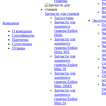
граверы
Ре
ре
Во
Запчасти для станков
не
Аксессуары
Эксплуа
Запчасти для
Компания
По
лазерного
об
гравера Epilog
О компании
Чи
Helix
Сертификаты
ла
Запчасти для
Партнеры
из
лазерного
Сотрудники
Чи
гравера Epilog
Отзывы
ли
Helix MX
эн
Запчасти для
Чи
лазерного
ст
гравера Epilog
Чи
Mini 18
Ep
Запчасти для
Об
лазерного
ос
гравера Epilog
Во
Mini 18MX
гр
Запчасти для
Ep
лазерного
гравера Epilog
Mini 24