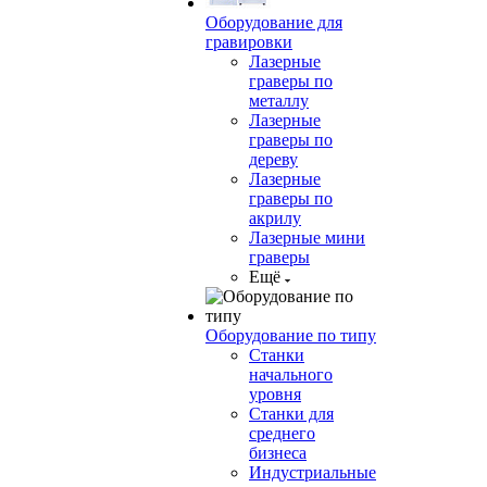
Оборудование для
гравировки
Лазерные
граверы по
металлу
Лазерные
граверы по
дереву
Лазерные
граверы по
акрилу
Лазерные мини
граверы
Ещё
Оборудование по типу
Cтанки
начального
уровня
Станки для
среднего
бизнеса
Индустриальные