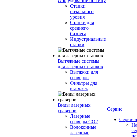
Оборудование по типу
Cтанки
начального
уровня
Станки для
среднего
бизнеса
Индустриальные
станки
Вытяжные системы
для лазерных станков
Вытяжки для
граверов
Фильтры для
вытяжек
Виды лазерных
Сервис
граверов
Лазерные
Сервисн
граверы СО2
Н
Волоконные
се
лазерные
це