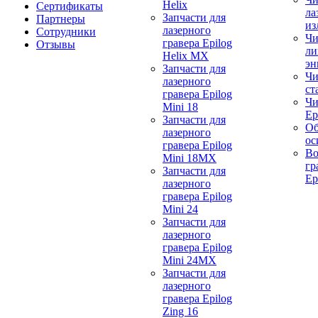
Helix
Сертификаты
ла
Запчасти для
Партнеры
из
лазерного
Сотрудники
Чи
гравера Epilog
Отзывы
ли
Helix MX
эн
Запчасти для
Чи
лазерного
ст
гравера Epilog
Чи
Mini 18
Ep
Запчасти для
Об
лазерного
ос
гравера Epilog
Во
Mini 18MX
гр
Запчасти для
Ep
лазерного
гравера Epilog
Mini 24
Запчасти для
лазерного
гравера Epilog
Mini 24MX
Запчасти для
лазерного
гравера Epilog
Zing 16