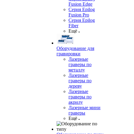
Fusion Edge
Серия Epilog
Fusion Pro
Серия Epilog
Fiber
Ещё
Оборудование для
гравировки
Лазерные
граверы по
металлу
Лазерные
граверы по
дереву
Лазерные
граверы по
акрилу
Лазерные мини
граверы
Ещё