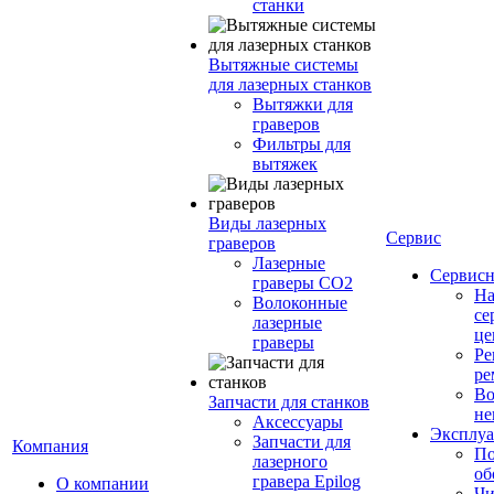
станки
Вытяжные системы
для лазерных станков
Вытяжки для
граверов
Фильтры для
вытяжек
Виды лазерных
Сервис
граверов
Лазерные
Сервисн
граверы СО2
Н
Волоконные
се
лазерные
це
граверы
Ре
ре
Во
Запчасти для станков
не
Аксессуары
Эксплуа
Запчасти для
Компания
По
лазерного
об
гравера Epilog
О компании
Чи