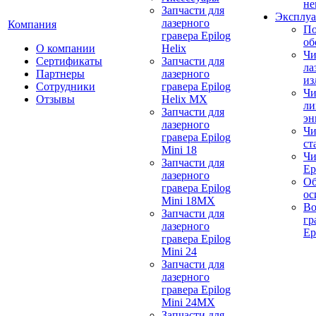
не
Запчасти для
Эксплуа
лазерного
Компания
По
гравера Epilog
об
О компании
Helix
Чи
Сертификаты
Запчасти для
ла
Партнеры
лазерного
из
Сотрудники
гравера Epilog
Чи
Отзывы
Helix MX
ли
Запчасти для
эн
лазерного
Чи
гравера Epilog
ст
Mini 18
Чи
Запчасти для
Ep
лазерного
Об
гравера Epilog
ос
Mini 18MX
Во
Запчасти для
гр
лазерного
Ep
гравера Epilog
Mini 24
Запчасти для
лазерного
гравера Epilog
Mini 24MX
Запчасти для