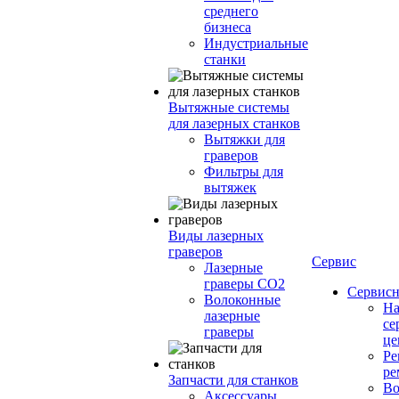
среднего
бизнеса
Индустриальные
станки
Вытяжные системы
для лазерных станков
Вытяжки для
граверов
Фильтры для
вытяжек
Виды лазерных
граверов
Сервис
Лазерные
граверы СО2
Сервисн
Волоконные
Н
лазерные
се
граверы
це
Ре
ре
Запчасти для станков
Во
Аксессуары