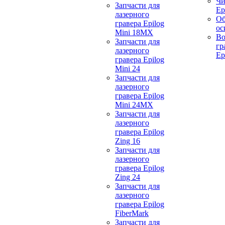
Чи
Запчасти для
Ep
лазерного
Об
гравера Epilog
ос
Mini 18MX
Во
Запчасти для
гр
лазерного
Ep
гравера Epilog
Mini 24
Запчасти для
лазерного
гравера Epilog
Mini 24MX
Запчасти для
лазерного
гравера Epilog
Zing 16
Запчасти для
лазерного
гравера Epilog
Zing 24
Запчасти для
лазерного
гравера Epilog
FiberMark
Запчасти для