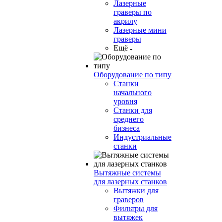
Лазерные
граверы по
акрилу
Лазерные мини
граверы
Ещё
Оборудование по типу
Cтанки
начального
уровня
Станки для
среднего
бизнеса
Индустриальные
станки
Вытяжные системы
для лазерных станков
Вытяжки для
граверов
Фильтры для
вытяжек