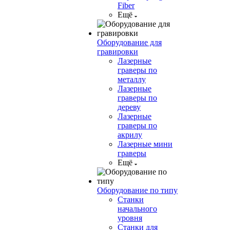
Fiber
Ещё
Оборудование для
гравировки
Лазерные
граверы по
металлу
Лазерные
граверы по
дереву
Лазерные
граверы по
акрилу
Лазерные мини
граверы
Ещё
Оборудование по типу
Cтанки
начального
уровня
Станки для