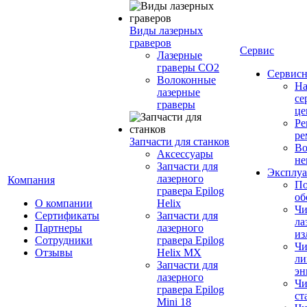
Виды лазерных
граверов
Сервис
Лазерные
граверы СО2
Сервисн
Волоконные
Н
лазерные
се
граверы
це
Ре
ре
Запчасти для станков
Во
Аксессуары
не
Запчасти для
Эксплуа
лазерного
Компания
По
гравера Epilog
об
О компании
Helix
Чи
Сертификаты
Запчасти для
ла
Партнеры
лазерного
из
Сотрудники
гравера Epilog
Чи
Отзывы
Helix MX
ли
Запчасти для
эн
лазерного
Чи
гравера Epilog
ст
Mini 18