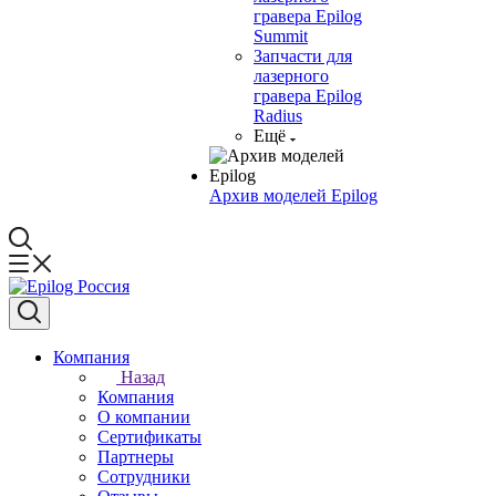
гравера Epilog
Summit
Запчасти для
лазерного
гравера Epilog
Radius
Ещё
Архив моделей Epilog
Компания
Назад
Компания
О компании
Сертификаты
Партнеры
Сотрудники