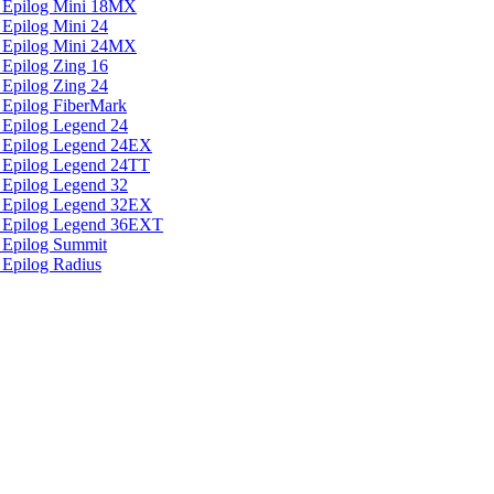
 Epilog Mini 18MX
Epilog Mini 24
 Epilog Mini 24MX
Epilog Zing 16
Epilog Zing 24
 Epilog FiberMark
 Epilog Legend 24
 Epilog Legend 24EX
 Epilog Legend 24TT
 Epilog Legend 32
 Epilog Legend 32EX
а Epilog Legend 36EXT
 Epilog Summit
 Epilog Radius