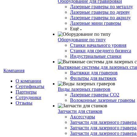
Оборудование для гравировки
Лазерные граверы по металлу
Лазерные граверы по дереву
Лазерные граверы по акрилу
Лазерные мини граверы
Ещё
Оборудование по типу
Cтанки начального уровня
Станки для среднего бизнеса
Индустриальные станки
Вытяжные системы для лазерных ста
Компания
Вытяжки для граверов
Фильтры для вытяжек
О компании
Сертификаты
Виды лазерных граверов
Партнеры
Лазерные граверы СО2
Сотрудники
Волоконные лазерные граверы
Отзывы
Запчасти для станков
Аксессуары
Запчасти для лазерного гравера 
Запчасти для лазерного гравера
Запчасти для лазерного гравера 