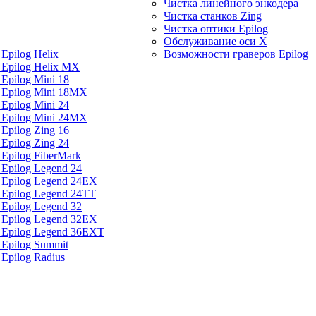
Чистка линейного энкодера
Чистка станков Zing
Чистка оптики Epilog
Обслуживание оси X
Epilog Helix
Возможности граверов Epilog
 Epilog Helix MX
Epilog Mini 18
 Epilog Mini 18MX
Epilog Mini 24
 Epilog Mini 24MX
Epilog Zing 16
Epilog Zing 24
 Epilog FiberMark
 Epilog Legend 24
 Epilog Legend 24EX
 Epilog Legend 24TT
 Epilog Legend 32
 Epilog Legend 32EX
а Epilog Legend 36EXT
 Epilog Summit
 Epilog Radius