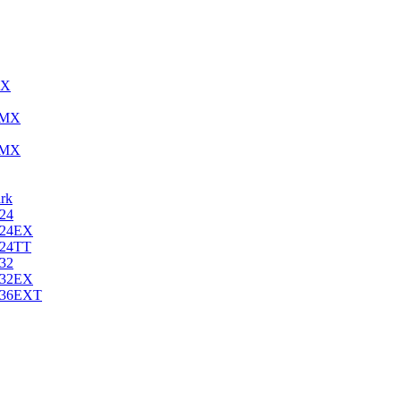
MX
18MX
24MX
rk
 24
d 24EX
 24TT
 32
d 32EX
d 36EXT