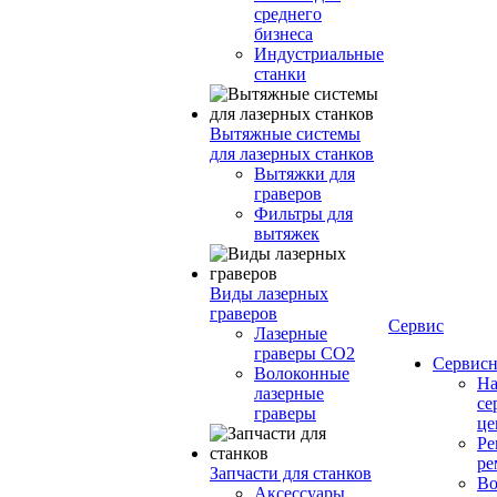
среднего
бизнеса
Индустриальные
станки
Вытяжные системы
для лазерных станков
Вытяжки для
граверов
Фильтры для
вытяжек
Виды лазерных
граверов
Сервис
Лазерные
граверы СО2
Сервисн
Волоконные
Н
лазерные
се
граверы
це
Ре
ре
Запчасти для станков
Во
Аксессуары