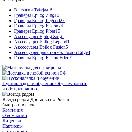
Вытяжки Тайфун
6
Граверы Epilog Zing
10
Граверы Epilog Legend
27
Граверы Epilog Fusion
24
Граверы Epilog Fiber
15
Аксессуары Epilog Zing
1
Аксессуары Epilog Legend
1
Аксессуары Epilog Fusion
5
Аксессуары для станков Fusion Edge
4
Граверы Epilog Fusion Edge
7
Пусконаладка и обучение
Обучаем работе
и обслуживанию
Всегда рядом
Доставка по России
быстро и в срок
Компания
О компании
Лицензии
Партнеры
Сотрудники