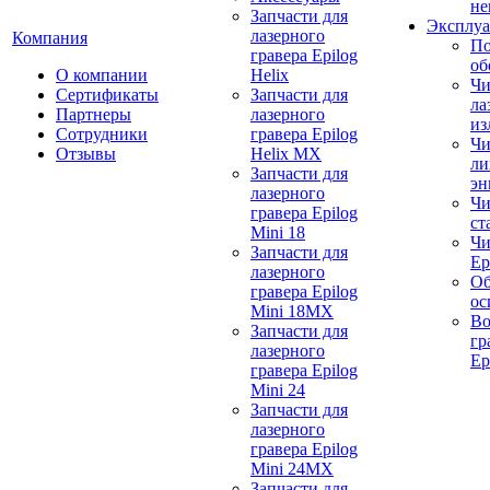
не
Запчасти для
Эксплуа
лазерного
Компания
По
гравера Epilog
об
О компании
Helix
Чи
Сертификаты
Запчасти для
ла
Партнеры
лазерного
из
Сотрудники
гравера Epilog
Чи
Отзывы
Helix MX
ли
Запчасти для
эн
лазерного
Чи
гравера Epilog
ст
Mini 18
Чи
Запчасти для
Ep
лазерного
Об
гравера Epilog
ос
Mini 18MX
Во
Запчасти для
гр
лазерного
Ep
гравера Epilog
Mini 24
Запчасти для
лазерного
гравера Epilog
Mini 24MX
Запчасти для