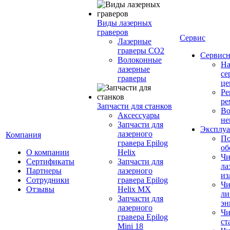
Виды лазерных
граверов
Сервис
Лазерные
граверы СО2
Сервисн
Волоконные
Н
лазерные
се
граверы
це
Ре
ре
Запчасти для станков
Во
Аксессуары
не
Запчасти для
Эксплуа
лазерного
Компания
По
гравера Epilog
об
О компании
Helix
Чи
Сертификаты
Запчасти для
ла
Партнеры
лазерного
из
Сотрудники
гравера Epilog
Чи
Отзывы
Helix MX
ли
Запчасти для
эн
лазерного
Чи
гравера Epilog
ст
Mini 18