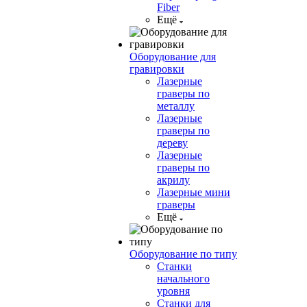
Fiber
Ещё
Оборудование для
гравировки
Лазерные
граверы по
металлу
Лазерные
граверы по
дереву
Лазерные
граверы по
акрилу
Лазерные мини
граверы
Ещё
Оборудование по типу
Cтанки
начального
уровня
Станки для