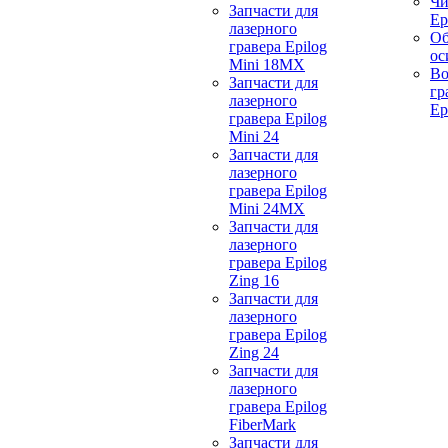
Чи
Запчасти для
Ep
лазерного
Об
гравера Epilog
ос
Mini 18MX
Во
Запчасти для
гр
лазерного
Ep
гравера Epilog
Mini 24
Запчасти для
лазерного
гравера Epilog
Mini 24MX
Запчасти для
лазерного
гравера Epilog
Zing 16
Запчасти для
лазерного
гравера Epilog
Zing 24
Запчасти для
лазерного
гравера Epilog
FiberMark
Запчасти для