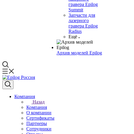
гравера Epilog
Summit
Запчасти для
лазерного
гравера Epilog
Radius
Ещё
Архив моделей Epilog
Компания
Назад
Компания
О компании
Сертификаты
Партнеры
Сотрудники