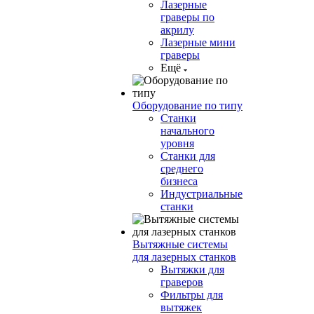
Лазерные
граверы по
акрилу
Лазерные мини
граверы
Ещё
Оборудование по типу
Cтанки
начального
уровня
Станки для
среднего
бизнеса
Индустриальные
станки
Вытяжные системы
для лазерных станков
Вытяжки для
граверов
Фильтры для
вытяжек