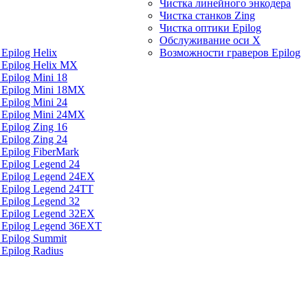
Чистка линейного энкодера
Чистка станков Zing
Чистка оптики Epilog
Обслуживание оси X
Epilog Helix
Возможности граверов Epilog
 Epilog Helix MX
Epilog Mini 18
 Epilog Mini 18MX
Epilog Mini 24
 Epilog Mini 24MX
Epilog Zing 16
Epilog Zing 24
 Epilog FiberMark
 Epilog Legend 24
 Epilog Legend 24EX
 Epilog Legend 24TT
 Epilog Legend 32
 Epilog Legend 32EX
а Epilog Legend 36EXT
 Epilog Summit
 Epilog Radius