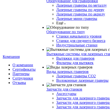
Оборудование для гравировки
Лазерные граверы по металлу
Лазерные граверы по дереву
Лазерные граверы по акрилу
Лазерные мини граверы
Ещё
Оборудование по типу
Cтанки начального уровня
Станки для среднего бизнеса
Индустриальные станки
Вытяжные системы для лазерных ста
Компания
Вытяжки для граверов
Фильтры для вытяжек
О компании
Сертификаты
Виды лазерных граверов
Партнеры
Лазерные граверы СО2
Сотрудники
Волоконные лазерные граверы
Отзывы
Запчасти для станков
Аксессуары
Запчасти для лазерного гравера 
Запчасти для лазерного гравера
Запчасти для лазерного гравера 