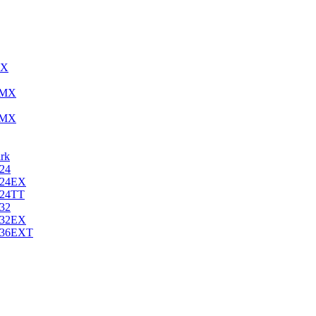
MX
18MX
24MX
rk
 24
d 24EX
 24TT
 32
d 32EX
d 36EXT