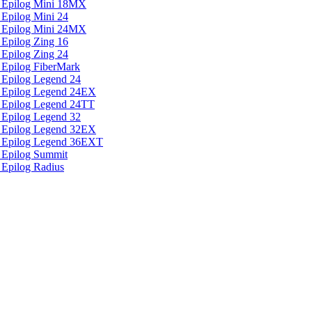
 Epilog Mini 18MX
Epilog Mini 24
 Epilog Mini 24MX
Epilog Zing 16
Epilog Zing 24
 Epilog FiberMark
 Epilog Legend 24
 Epilog Legend 24EX
 Epilog Legend 24TT
 Epilog Legend 32
 Epilog Legend 32EX
а Epilog Legend 36EXT
 Epilog Summit
 Epilog Radius