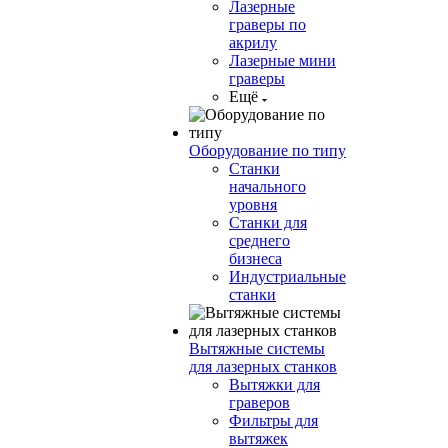
Лазерные
граверы по
акрилу
Лазерные мини
граверы
Ещё
Оборудование по типу
Cтанки
начального
уровня
Станки для
среднего
бизнеса
Индустриальные
станки
Вытяжные системы
для лазерных станков
Вытяжки для
граверов
Фильтры для
вытяжек