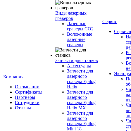
Виды лазерных
граверов
Сервис
Лазерные
граверы СО2
Сервисн
Волоконные
Н
лазерные
се
граверы
це
Ре
ре
Запчасти для станков
Во
Аксессуары
не
Запчасти для
Эксплуа
лазерного
Компания
По
гравера Epilog
об
О компании
Helix
Чи
Сертификаты
Запчасти для
ла
Партнеры
лазерного
из
Сотрудники
гравера Epilog
Чи
Отзывы
Helix MX
ли
Запчасти для
эн
лазерного
Чи
гравера Epilog
ст
Mini 18