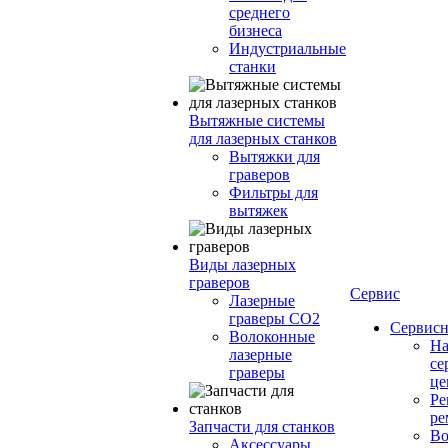
среднего
бизнеса
Индустриальные
станки
Вытяжные системы
для лазерных станков
Вытяжки для
граверов
Фильтры для
вытяжек
Виды лазерных
граверов
Сервис
Лазерные
граверы СО2
Сервисн
Волоконные
Н
лазерные
се
граверы
це
Ре
ре
Запчасти для станков
Во
Аксессуары