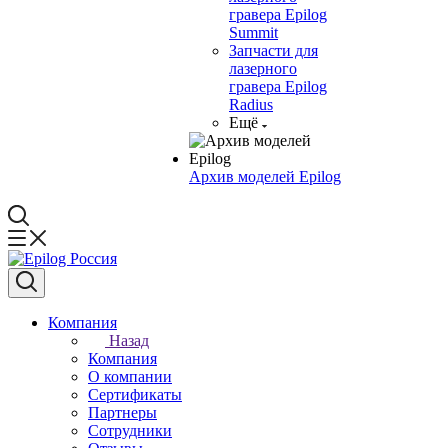
гравера Epilog
Summit
Запчасти для
лазерного
гравера Epilog
Radius
Ещё
Архив моделей Epilog
Компания
Назад
Компания
О компании
Сертификаты
Партнеры
Сотрудники