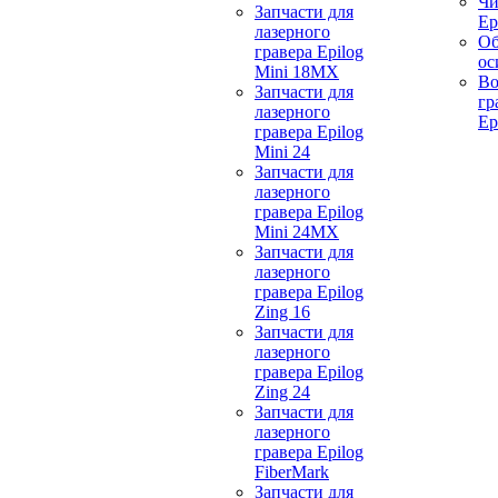
Чи
Запчасти для
Ep
лазерного
Об
гравера Epilog
ос
Mini 18MX
Во
Запчасти для
гр
лазерного
Ep
гравера Epilog
Mini 24
Запчасти для
лазерного
гравера Epilog
Mini 24MX
Запчасти для
лазерного
гравера Epilog
Zing 16
Запчасти для
лазерного
гравера Epilog
Zing 24
Запчасти для
лазерного
гравера Epilog
FiberMark
Запчасти для