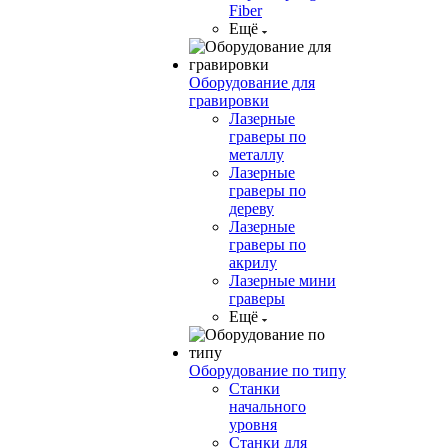
Fiber
Ещё
Оборудование для
гравировки
Лазерные
граверы по
металлу
Лазерные
граверы по
дереву
Лазерные
граверы по
акрилу
Лазерные мини
граверы
Ещё
Оборудование по типу
Cтанки
начального
уровня
Станки для