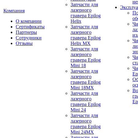
не
Запчасти для
Эксплуа
лазерного
Компания
По
гравера Epilog
об
О компании
Helix
Чи
Сертификаты
Запчасти для
ла
Партнеры
лазерного
из
Сотрудники
гравера Epilog
Чи
Отзывы
Helix MX
ли
Запчасти для
эн
лазерного
Чи
гравера Epilog
ст
Mini 18
Чи
Запчасти для
Ep
лазерного
Об
гравера Epilog
ос
Mini 18MX
Во
Запчасти для
гр
лазерного
Ep
гравера Epilog
Mini 24
Запчасти для
лазерного
гравера Epilog
Mini 24MX
Запчасти для