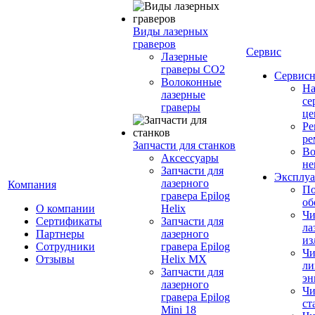
Виды лазерных
граверов
Сервис
Лазерные
граверы СО2
Сервисн
Волоконные
Н
лазерные
се
граверы
це
Ре
ре
Запчасти для станков
Во
Аксессуары
не
Запчасти для
Эксплуа
лазерного
Компания
По
гравера Epilog
об
О компании
Helix
Чи
Сертификаты
Запчасти для
ла
Партнеры
лазерного
из
Сотрудники
гравера Epilog
Чи
Отзывы
Helix MX
ли
Запчасти для
эн
лазерного
Чи
гравера Epilog
ст
Mini 18