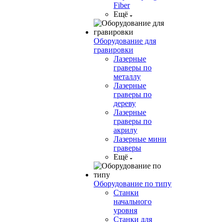
Fiber
Ещё
Оборудование для
гравировки
Лазерные
граверы по
металлу
Лазерные
граверы по
дереву
Лазерные
граверы по
акрилу
Лазерные мини
граверы
Ещё
Оборудование по типу
Cтанки
начального
уровня
Станки для