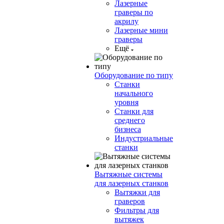
Лазерные
граверы по
акрилу
Лазерные мини
граверы
Ещё
Оборудование по типу
Cтанки
начального
уровня
Станки для
среднего
бизнеса
Индустриальные
станки
Вытяжные системы
для лазерных станков
Вытяжки для
граверов
Фильтры для
вытяжек