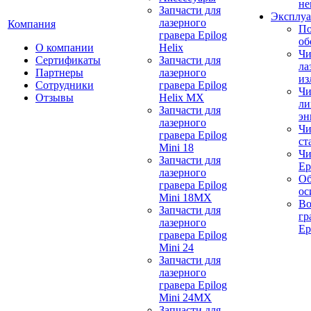
не
Запчасти для
Эксплуа
лазерного
Компания
По
гравера Epilog
об
О компании
Helix
Чи
Сертификаты
Запчасти для
ла
Партнеры
лазерного
из
Сотрудники
гравера Epilog
Чи
Отзывы
Helix MX
ли
Запчасти для
эн
лазерного
Чи
гравера Epilog
ст
Mini 18
Чи
Запчасти для
Ep
лазерного
Об
гравера Epilog
ос
Mini 18MX
Во
Запчасти для
гр
лазерного
Ep
гравера Epilog
Mini 24
Запчасти для
лазерного
гравера Epilog
Mini 24MX
Запчасти для