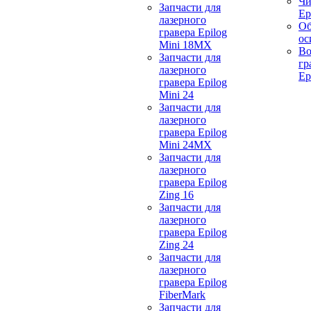
Чи
Запчасти для
Ep
лазерного
Об
гравера Epilog
ос
Mini 18MX
Во
Запчасти для
гр
лазерного
Ep
гравера Epilog
Mini 24
Запчасти для
лазерного
гравера Epilog
Mini 24MX
Запчасти для
лазерного
гравера Epilog
Zing 16
Запчасти для
лазерного
гравера Epilog
Zing 24
Запчасти для
лазерного
гравера Epilog
FiberMark
Запчасти для