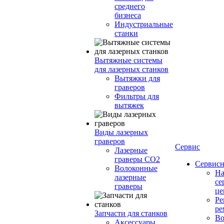
среднего
бизнеса
Индустриальные
станки
Вытяжные системы
для лазерных станков
Вытяжки для
граверов
Фильтры для
вытяжек
Виды лазерных
граверов
Сервис
Лазерные
граверы СО2
Сервисн
Волоконные
Н
лазерные
се
граверы
це
Ре
ре
Запчасти для станков
Во
Аксессуары