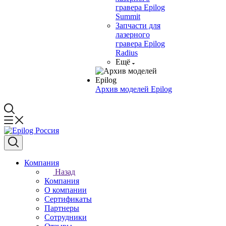
гравера Epilog
Summit
Запчасти для
лазерного
гравера Epilog
Radius
Ещё
Архив моделей Epilog
Компания
Назад
Компания
О компании
Сертификаты
Партнеры
Сотрудники