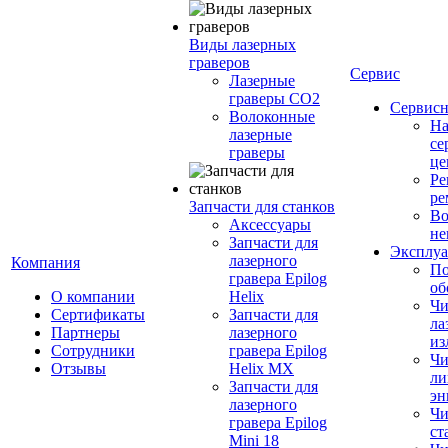
Виды лазерных
граверов
Сервис
Лазерные
граверы СО2
Сервисн
Волоконные
Н
лазерные
се
граверы
це
Ре
ре
Запчасти для станков
Во
Аксессуары
не
Запчасти для
Эксплуа
лазерного
Компания
По
гравера Epilog
об
О компании
Helix
Чи
Сертификаты
Запчасти для
ла
Партнеры
лазерного
из
Сотрудники
гравера Epilog
Чи
Отзывы
Helix MX
ли
Запчасти для
эн
лазерного
Чи
гравера Epilog
ст
Mini 18