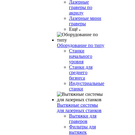
Лазерные
граверы по
акрилу
Лазерные мини
граверы
Ещё
Оборудование по типу
Cтанки
начального
уровня
Станки для
среднего
бизнеса
Индустриальные
станки
Вытяжные системы
для лазерных станков
Вытяжки для
граверов
Фильтры для
вытяжек