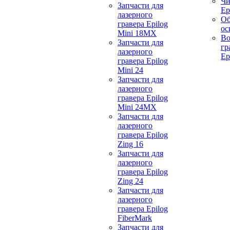
Чи
Запчасти для
Ep
лазерного
Об
гравера Epilog
ос
Mini 18MX
Во
Запчасти для
гр
лазерного
Ep
гравера Epilog
Mini 24
Запчасти для
лазерного
гравера Epilog
Mini 24MX
Запчасти для
лазерного
гравера Epilog
Zing 16
Запчасти для
лазерного
гравера Epilog
Zing 24
Запчасти для
лазерного
гравера Epilog
FiberMark
Запчасти для