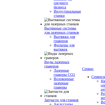
среднего
бизнеса
Индустриальные
станки
Вытяжные системы
для лазерных станков
Вытяжки для
граверов
Фильтры для
вытяжек
Виды лазерных
граверов
Сервис
Лазерные
граверы СО2
Сервисн
Волоконные
Н
лазерные
се
граверы
це
Ре
ре
Запчасти для станков
Во
Аксессуары