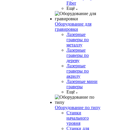
Fiber
Ещё
Оборудование для
гравировки
Лазерные
граверы по
металлу
Лазерные
граверы по
дереву
Лазерные
граверы по
акрилу
Лазерные мини
граверы
Ещё
Оборудование по типу
Cтанки
начального
уровня
Станки для