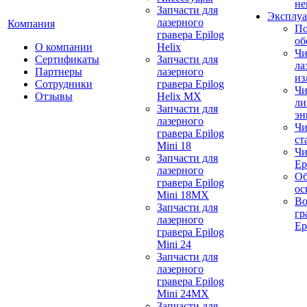
не
Запчасти для
Эксплуа
лазерного
Компания
По
гравера Epilog
об
О компании
Helix
Чи
Сертификаты
Запчасти для
ла
Партнеры
лазерного
из
Сотрудники
гравера Epilog
Чи
Отзывы
Helix MX
ли
Запчасти для
эн
лазерного
Чи
гравера Epilog
ст
Mini 18
Чи
Запчасти для
Ep
лазерного
Об
гравера Epilog
ос
Mini 18MX
Во
Запчасти для
гр
лазерного
Ep
гравера Epilog
Mini 24
Запчасти для
лазерного
гравера Epilog
Mini 24MX
Запчасти для