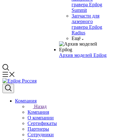
гравера Epilog
Summit
Запчасти для
лазерного
гравера Epilog
Radius
Ещё
Архив моделей Epilog
Компания
Назад
Компания
О компании
Сертификаты
Партнеры
Сотрудники